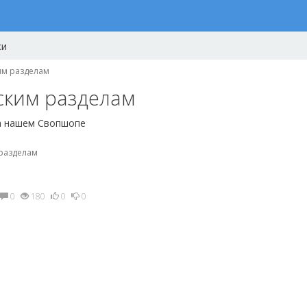
ки
им разделам
ским разделам
на нашем Свопшопе
разделам
0
180
0
0